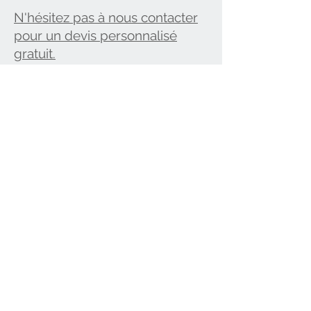
N'hésitez pas à nous contacter
pour un devis personnalisé
gratuit.
Bénéficiez de l'
avance
immédiate du crédit
d'impôt
avec
Mamette et
famili
Bénéficiez d'un service à
domicile régulier, avec du
personnel qualifié,
consciencieux et professionnel.